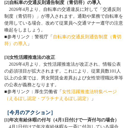
[2]自転車の交通反則通告制度（青切符）の導入
2026年4月より、自転車の交通違反に対して「交通反則
制度（青切符）」が導入されます。通勤や業務で自転車を
使用している場合、改めて従業員へ交通マナー遵守の注意
喚起をしましょう。
■参考リンク：警視庁「
自転車の交通反則通告制度（青切
符）の導入
」
[3]女性活躍推進法の改正
2026年4月より、女性活躍推進法が改正され、情報公表
の必須項目が拡大されます。これにより、従業員数101人
以上の企業では、男女間賃金差異および女性管理職比率等
の公表が義務となります。
■参考リンク：厚生労働省「
女性活躍推進法特集ページ
（えるぼし認定・プラチナえるぼし認定）
」
［今月のアクション］
[1]年次有給休暇の付与（4月1日付けで一斉付与の場合）
4月1日付けで年次有給休暇を一斉に付与している場合