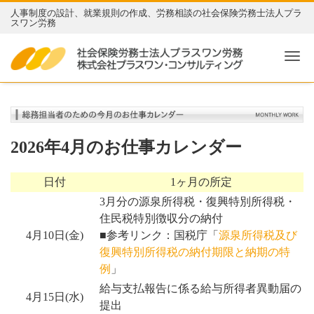
人事制度の設計、就業規則の作成、労務相談の社会保険労務士法人プラ
スワン労務
Me
2026年4月のお仕事カレンダー
日付
1ヶ月の所定
3月分の源泉所得税・復興特別所得税・
住民税特別徴収分の納付
4月10日(金)
■参考リンク：国税庁「
源泉所得税及び
復興特別所得税の納付期限と納期の特
例
」
給与支払報告に係る給与所得者異動届の
4月15日(水)
提出